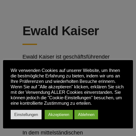
Ewald Kaiser
Ewald Kaiser ist geschäftsführender
Gesellschafter der Corporate
Wir verwenden Cookies auf unserer Website, um Ihnen
Navigator GmbH & Co. KG und
die bestmögliche Erfahrung zu bieten, indem wir uns an
intimer Kenner der Logistik Branche.
Ihre Präferenzen und wiederholten Besuche erinnern.
Seit über 20 Jahren bekleidet er
Wenn Sie auf "Alle akzeptieren" klicken, erklären Sie sich
mit der Verwendung ALLER Cookies einverstanden. Sie
Senior Management Positionen auf
können jedoch die "Cookie-Einstellungen" besuchen, um
C-Level., beispielsweise in
eine kontrollierte Zustimmung zu erteilen.
Konzernunternehmen wie Kühne +
Einstellungen
Akzeptieren
Ablehnen
Nagel und zuletzt bei DB Schenker.
In dem mittelständischen